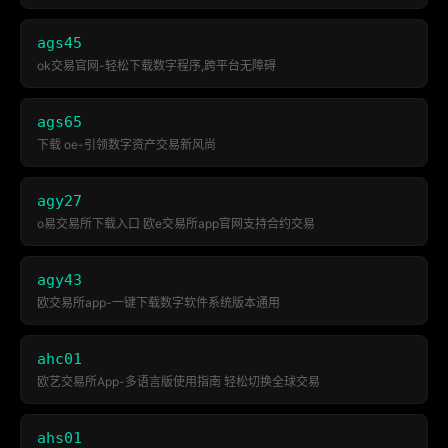
ags45
ok交易官网-轻松下载数字程序,跨平台无障碍
ags65
下载 oe-引领数字资产交易新风尚
agy27
o易交易所下载入口 欧e交易所app官网支持合约交易
agy43
欧交易所app-一键下载数字软件系统版本通用
ahc01
欧艺交易所App-多语言版使用指南 轻松切换全球交易
ahs01