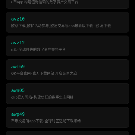
u币app 构建值得信赖的数字资产交易平台
avz10
欧意下载_欧亿活动参与_欧易交易所app最新版下载 -欧 易下载
avz12
o易-全球领先的数字资产交易平台
awf69
OK平台官网-官方下载网站 开启交易之旅
awn05
okb官方网站-构建信任的数字生态网络
awp49
币币交易所app下载-全球时区适配下载顺畅