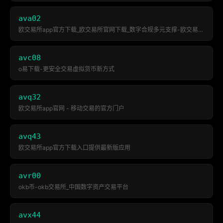
ava02
欧交易所app官方下载_欧交易所官网下载_数字合规多元支撑-欧交易所中国
avc08
o易下载-更安全交易虚拟货币新方式
avq32
欧交易所app官网 - 移动交易的官方门户
avq43
欧交易所app官方下载入口提供最新版应用
avr00
okb币-okb交易所_中国数字资产交易平台
avx44