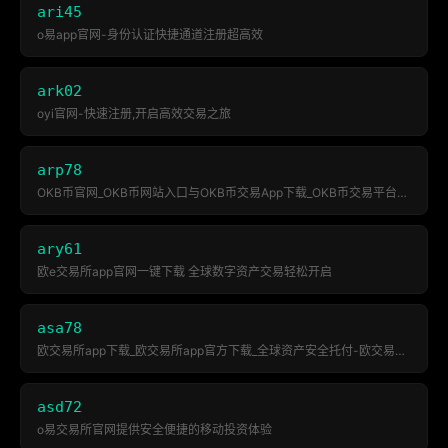
ari45
o易app官网-身份认证快捷通道注册超高效
ark02
oyi官网-快速注册,开启高效交易之旅
arp78
OKB币官网_OKB币网站入口与OKB币交易App下载_OKB币交易平台入口
ary61
欧e交易所app官网一键下载 全球数字资产交易轻松开启
asa78
欧交易所app下载_欧交易所app官方下载_全球资产安全托付-欧交易所中国
asd72
o易交易所官网提供安全便捷的移动投资体验