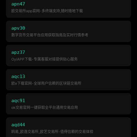
apn47
欧交易所app官网-多终端支持,随时随地下载
apv30
数字货币交易平台应用获取指南及实时行情参考
apz37
OyiAPP下载-专属客服对接提供贴心服务
aqc13
欧e下载官网-全球用户信赖的区块链交易所
aqc91
ok交易官网一键获取全平台通用交易应用
aqd44
鸥易_欧逸交易所_欧艺交易所-值得信赖的交易体验