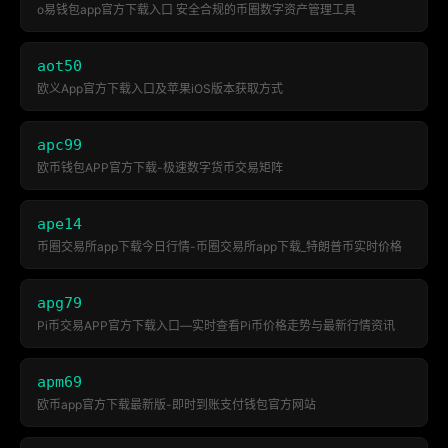
o易钱包app官方下载入口 安全合规的币圈数字资产管理工具
aot50
欧义App官方下载入口及苹果iOS版本获取方式
apc99
欧币钱包APP官方下载-极速数字货币交易矩阵
ape14
币圈交易所app下载今日行情-币圈交易所app下载_特朗普币实时价格
apg79
Pi币交易APP官方下载入口—实时查看Pi币价格走势与最新行情资讯
apm69
欧币app官方下载最新版-即时到账支付钱包官方网站