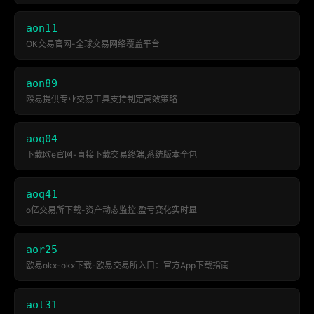
aon11
OK交易官网-全球交易网络覆盖平台​
aon89
殴易提供专业交易工具支持制定高效策略
aoq04
下载欧e官网-直接下载交易终端,系统版本全包
aoq41
o亿交易所下载-资产动态监控,盈亏变化实时显
aor25
欧易okx-okx下载-欧易交易所入口：官方App下载指南
aot31