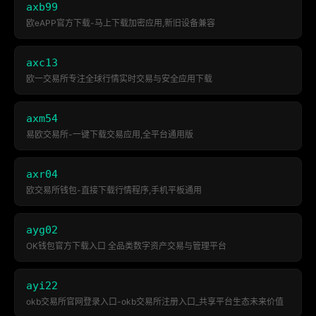
axb99
欧eAPP官方下载-马上下载加密应用,新旧设备兼容
axc13
欧一交易所专注全球行情实时交易与安全应用下载
axm54
易欧交易所-一键下载交易应用,全平台通用版
axr04
欧交易所钱包-直接下载行情程序,手机平板通用
ayg02
OK钱包官方下载入口 全品类数字资产交易与管理平台
ayi22
okb交易所官网登录入口-okb交易所注册入口_共享平台生态未来价值