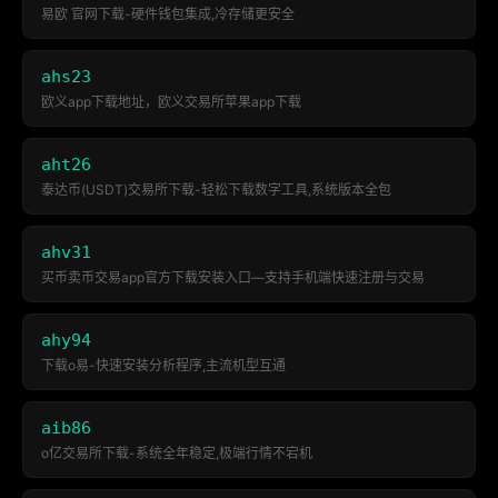
易欧 官网下载-硬件钱包集成,冷存储更安全
ahs23
欧义app下载地址，欧义交易所苹果app下载
aht26
泰达币(USDT)交易所下载-轻松下载数字工具,系统版本全包
ahv31
买币卖币交易app官方下载安装入口—支持手机端快速注册与交易
ahy94
下载o易-快速安装分析程序,主流机型互通
aib86
o亿交易所下载-系统全年稳定,极端行情不宕机