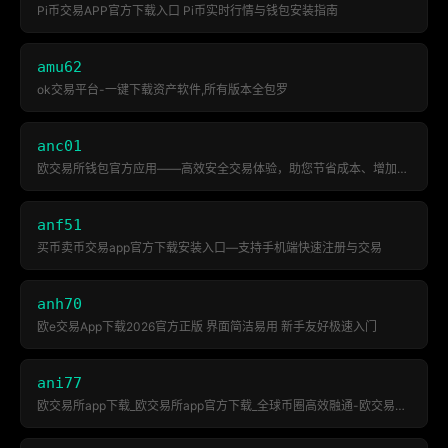
Pi币交易APP官方下载入口 Pi币实时行情与钱包安装指南
amu62
ok交易平台-一键下载资产软件,所有版本全包罗
anc01
欧交易所钱包官方应用——高效安全交易体验，助您节省成本、增加收益
anf51
买币卖币交易app官方下载安装入口—支持手机端快速注册与交易
anh70
欧e交易App下载2026官方正版 界面简洁易用 新手友好极速入门
ani77
欧交易所app下载_欧交易所app官方下载_全球币圈高效融通-欧交易所中国