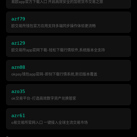
易欧app官方下载入口 开启高效安全的加密货币交易之旅
azf79
欧交易所钱包官方应用支持多端同步操作体验更流畅
azi29
欧交易所app官网下载-轻松下载行情软件,系统版本全支持
azn08
okpay钱包app官网-即刻下载行情系统,新旧版本覆盖
azo35
ok交易平台-打造高效数字资产兑换管家
azr61
o易交易所官网入口 一键接入全球主流交易市场