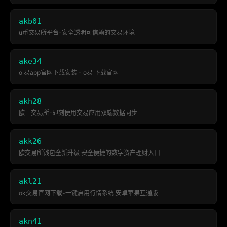
akb01
u币交易所平台-安全透明可信赖的交易环境
ake34
o 易app官网下载安装 - o易 下载官网
akh28
欧一交易所-即刻使用交易应用双端数据同步
akk26
欧交易所钱包全新升级 安全便捷的数字资产理财入口
akl21
ok交易官网下载-一键启用行情系统,安卓苹果互通版
akn41