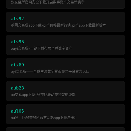
欧交易所官网安全下载开启数字资产交易新篇章
atv92
币圈交易所app下载-pi币价格最新行情_pi币app下载最新版本
atv96
ouyi交易所-一键下载布局全球数字资产
atx69
oyi交易所——全球主流数字货币交易平台官方入口
aub28
oe交易app下载-多市场联动交易智能终端
aul05
ou易-【o易交易所官方网站app下载注册】