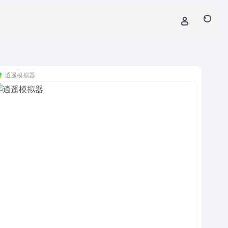
逍遥模拟器