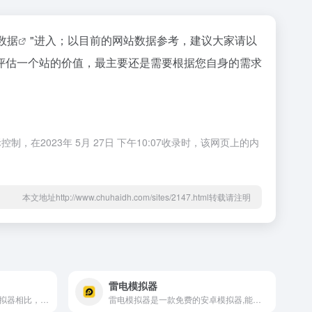
z数据
"进入；以目前的网站数据参考，建议大家请以
评估一个站的价值，最主要还是需要根据您自身的需求
023年 5月 27日 下午10:07收录时，该网页上的内
本文地址http://www.chuhaidh.com/sites/2147.html转载请注明
雷电模拟器
夜神安卓模拟器与传统安卓模拟器相比，基于android5.1.1同时支持android7.1,兼容X86/AMD,在性能、稳定性、兼容性都非常出色
雷电模拟器是一款免费的安卓模拟器,能够让你在电脑上畅玩手机游戏。基于安卓5.1.1内核,使模拟器具备极高兼容性。