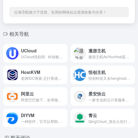
出海导航致力于优质、实用的网络站点资源收集与分享！
相关导航
UCloud
遨游主机
UCloud优刻得 - 科创板上市，中立云计算
傲游主机AoYouHost是由在澳洲的害羞哥和组长成立于2010年，全线 VPS 产品均采用成熟的 Citrix XenServer 虚拟化技术，配合简体中文易操作控制面板
HostKVM
恒创主机
老牌IDC商家,主打香港、日本等海外VPS主机,均是基于KVM架构主机产品,稳定性不错,在业界具有良好的口碑,适合长期建站用户选择。
恒创科技又名henghost，是一家成立于2010年的老牌商家，拥有近10年运营经验，隶属于香港SonderCloud Limited旗下品牌，主打香港、美国服务器产品
阿里云
景安快云
阿里巴巴旗下，全球领先的云计算及人工智能科技服务商
一家专业的云计算服务提供商
DIYVM
青云
一种软件，它可以帮助您构建、配置和管理虚拟机，以及实现所需的任何自定义设置。
QingCloud_混合云先行者与领先者
暂无评论