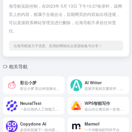
海导航实际控制，在2023年 5月 13日 下午10:27收录时，该网
页上的内容，都属于合规合法，后期网页的内容如出现违规，
可以直接联系网站管理员进行删除，出海导航不承担任何责
任。
出海导航致力于优质、实用的网络站点资源收集与分享！
相关导航
彩云小梦
AI Writer
彩云小梦 彩云科技推出的一款可对文字进行ai续写的产品
是新开发的文案软件，它可以轻松生成特定风格的仿真人写作句子，甚至还包括自动更正、拼写检查、语法检查、剽窃检测等功能
NeuralText
WPS智能写作
一款出色的人工智能工具，可与Google Docs 和WordPress、Google Chrome 和Shopify 等平台无缝集成
金山办公推出的一款免费的在线智能写作产品
Copydone AI
Marmof
必优科技旗下一款AI原创营销文案写作神器
一个AI驱动的写作平台