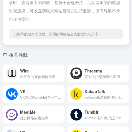
录时，该网页上的内容，都属于合规合法，后期网页的内容如
出现违规，可以直接联系网站管理员进行删除，出海导航不承
担任何责任。
出海导航致力于优质、实用的网络站点资源收集与分享！
相关导航
Wire
Threema
跨平台的通信和协作应用程序
安全的消息和通讯应用程序
VK
KakaoTalk
VK(原VKontakte)是一个俄罗斯社交平台,类似于Facebook、INS,由于其设计风格以及功能都与美国Facebook十分相似,因此VK也经常被称为“克隆Facebook”。
kakaotalk是韩国使用人数最多的社交聊天工具
MeetMe
Tumblr
社交网络应用程序
Tumblr(汤不热)成立于2007年,是目前全球最大的轻博客网站,也是轻博客网站的始祖。