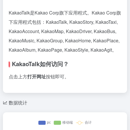
KakaoTalk是Kakao Corp旗下应用程式。Kakao Corp旗
下应用程式包括：KakaoTalk, KakaoStory, KakaoTaxi,
KakaoAccount, KakaoMap, KakaoDriver, KakaoBus,
KakaoMusic, KakaoGroup, KakaoHome, KakaoPlace,
KakaoAlbum, KakaoPage, KakaoStyle, KakaoAgit。
KakaoTalk如何访问？
点击上方
打开网址
按钮即可。
数据统计