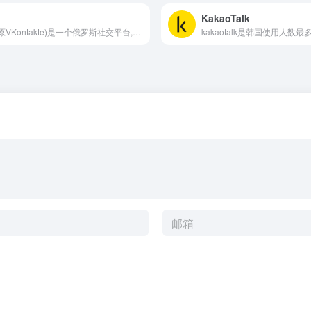
KakaoTalk
VK(原VKontakte)是一个俄罗斯社交平台,类似于Facebook、INS,由于其设计风格以及功能都与美国Facebook十分相似,因此VK也经常被称为“克隆Facebook”。