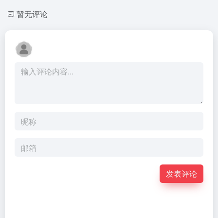
暂无评论
发表评论