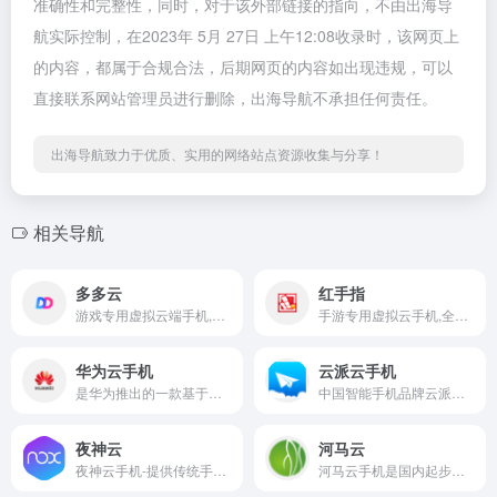
准确性和完整性，同时，对于该外部链接的指向，不由出海导
航实际控制，在2023年 5月 27日 上午12:08收录时，该网页上
的内容，都属于合规合法，后期网页的内容如出现违规，可以
直接联系网站管理员进行删除，出海导航不承担任何责任。
出海导航致力于优质、实用的网络站点资源收集与分享！
相关导航
多多云
红手指
游戏专用虚拟云端手机,手游智能托管助手,AI共享华为云手机平台
手游专用虚拟云手机,全能ARM云游戏托管平台
华为云手机
云派云手机
是华为推出的一款基于云服务的手机
中国智能手机品牌云派科技推出的一款手机产品
夜神云
河马云
夜神云手机-提供传统手机的云端操作模式！免ROOT、群控同步、无限多开、云端7X24小时在线运行，不占本机资源。
河马云手机是国内起步较早的云手机产品，性价比高