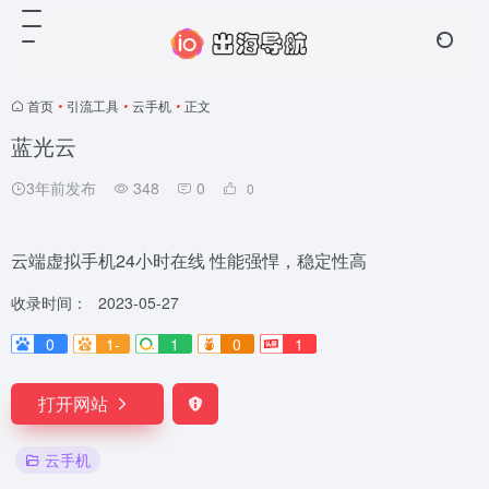
首页
•
引流工具
•
云手机
•
正文
蓝光云
3年前发布
348
0
0
云端虚拟手机24小时在线 性能强悍，稳定性高
收录时间：
2023-05-27
0
1-
1
0
1
打开网站
云手机