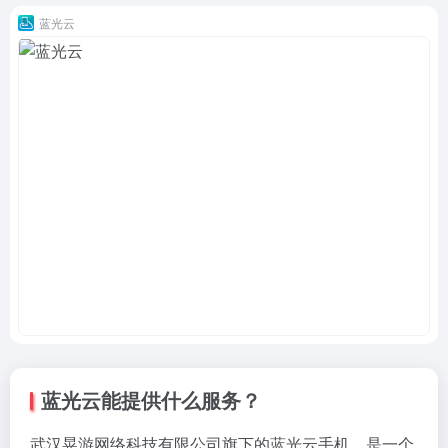
蓝光云
蓝光云能提供什么服务？
武汉晃游网络科技有限公司旗下的蓝光云手机，是一个