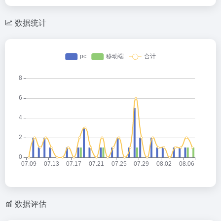
数据统计
数据评估