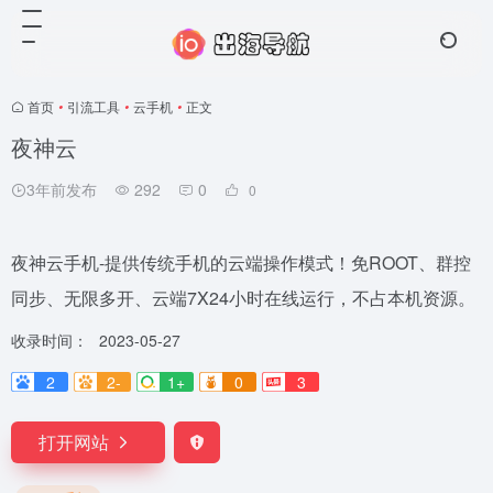
首页
•
引流工具
•
云手机
•
正文
夜神云
3年前发布
292
0
0
夜神云手机-提供传统手机的云端操作模式！免ROOT、群控
同步、无限多开、云端7X24小时在线运行，不占本机资源。
收录时间：
2023-05-27
2
2-
1+
0
3
打开网站