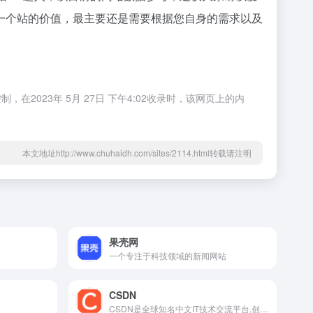
一个站的价值，最主要还是需要根据您自身的需求以及
023年 5月 27日 下午4:02收录时，该网页上的内
本文地址http://www.chuhaidh.com/sites/2114.html转载请注明
果壳网
一个专注于科技领域的新闻网站
CSDN
CSDN是全球知名中文IT技术交流平台,创建于1999年,包含原创博客、精品问答、职业培训、技术论坛、资源下载等产品服务,提供原创、优质、完整内容的专业IT技术开发社区