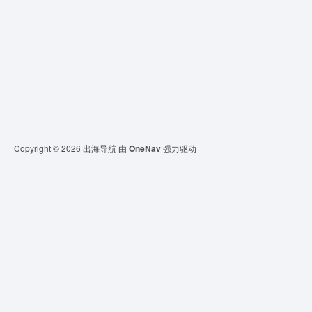
Copyright © 2026
出海导航
由
OneNav
强力驱动
反馈
让我们一起共建文明社区！您的反馈至关重要！
已失效
重定向&变更
已屏蔽