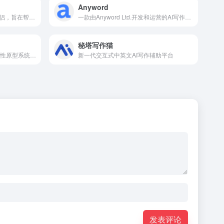
Anyword
一个由人工智能驱动的写作伴侣，旨在帮助作家探索他们的创作过程并提高他们的写作技巧
一款由Anyword Ltd.开发和运营的AI写作助手和文章内容生成器
秘塔写作猫
由腾讯AI Lab 开发的一个研究性原型系统，探索用AI 技术提升写作者的写作效率和创作体验
新一代交互式中英文AI写作辅助平台
发表评论